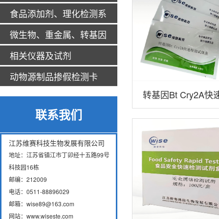
食品添加剂、理化检测系
列
微生物、重金属、转基因
系列
相关仪器及试剂
动物源制品掺假检测卡
转基因Bt Cry2A
联系我们
江苏维赛科技生物发展有限公司
地址：江苏省镇江市丁卯经十五路99号
科技园16栋
邮编：212009
电话：0511-88896029
邮箱：wise89@163.com
网站：www.wiseste.com